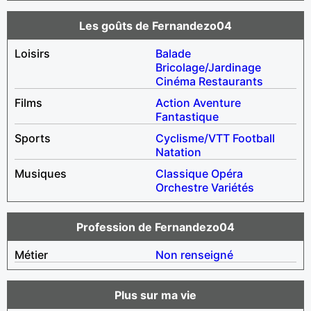
Les goûts de Fernandezo04
Loisirs
Balade
Bricolage/Jardinage
Cinéma
Restaurants
Films
Action
Aventure
Fantastique
Sports
Cyclisme/VTT
Football
Natation
Musiques
Classique
Opéra
Orchestre
Variétés
Profession de Fernandezo04
Métier
Non renseigné
Plus sur ma vie