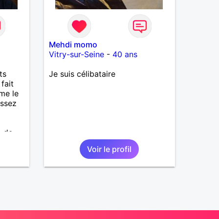
Mehdi momo
Vitry-sur-Seine
-
40 ans
ts
Je suis célibataire
fait
ime le
assez
e de
Voir le profil