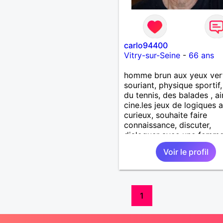
carlo94400
Vitry-sur-Seine
-
66 ans
homme brun aux yeux ver
souriant, physique sportif, 
du tennis, des balades , a
cine.les jeux de logiques 
curieux, souhaite faire
connaissance, discuter,
dialoguer avec une femm
Vitry sur seine
Voir le profil
1