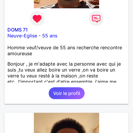
DOMS 71
Neuve-Eglise
-
55 ans
Homme veuf/veuve de 55 ans recherche rencontre
amoureuse
Bonjour , je m'adapte avec la personne avec qui je
suis ,tu veux allez boire un verre ,on va boire un
verre tu veux resté à la maison ,on reste
etc...l'important c'est d'etre ensemble .j'aime me
balader , faire du sport , regarder des film , aller au
Voir le profil
théatre etc et j'aime par dessus tous rire