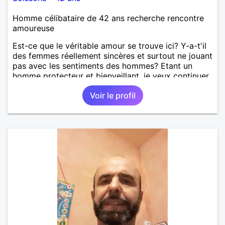
Homme célibataire de 42 ans recherche rencontre
amoureuse
Est-ce que le véritable amour se trouve ici? Y-a-t'il
des femmes réellement sincères et surtout ne jouant
pas avec les sentiments des hommes? Etant un
homme protecteur et bienveillant, je veux continuer
d'y croire et pouvoir enfin former la petite famille
Voir le profil
que je désir temps. Faux profil, profiteuse et autres
joyeuseté passer votre chemin, vous ne
m'intéressez pas du tout!