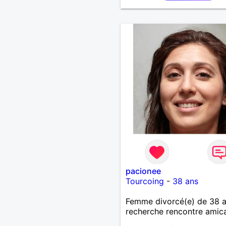
pacionee
Tourcoing
-
38 ans
Femme divorcé(e) de 38 
recherche rencontre amic