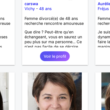
carswa
Auréli
Vichy
-
48 ans
Fréjus
ans
Femme divorcé(e) de 48 ans
Femme 
ureuse
recherche rencontre amoureuse
recher
Que dire ? Peut-être qu'en
Je sui
oses
échangeant, vous en saurez un
dynami
peu plus sur ma personne... Ce
faire l
....
n'est pas facile de se décrire
magiq
soi-même
ciné, 
Voir le profil
bonne 