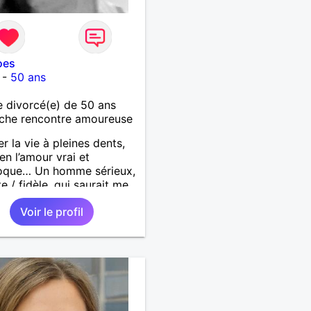
oes
-
50 ans
 divorcé(e) de 50 ans
che rencontre amoureuse
r la vie à pleines dents,
 en l’amour vrai et
roque… Un homme sérieux,
e / fidèle, qui saurait me
ire à nouveau, est le bien
Voir le profil