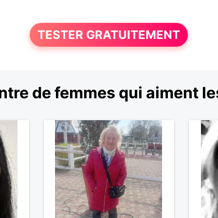
TESTER GRATUITEMENT
tre de femmes qui aiment les