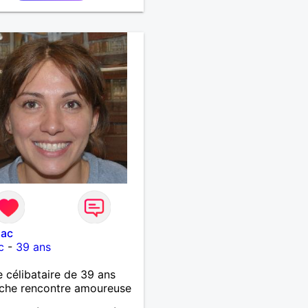
llac
c
-
39 ans
célibataire de 39 ans
che rencontre amoureuse