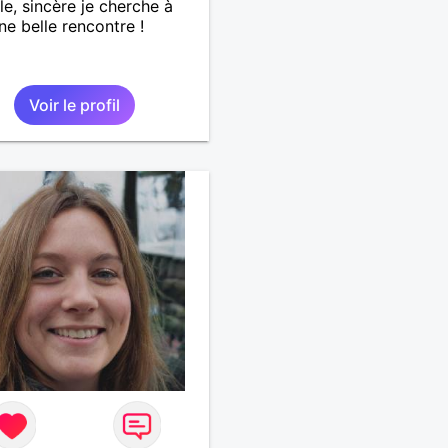
le, sincère je cherche à
une belle rencontre !
Voir le profil