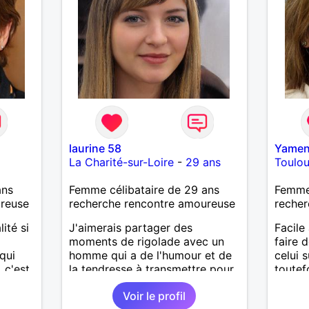
laurine 58
Yame
La Charité-sur-Loire
-
29 ans
Toulo
ans
Femme célibataire de 29 ans
Femme 
ureuse
recherche rencontre amoureuse
recher
ité si
J'aimerais partager des
Facile 
moments de rigolade avec un
faire 
qui
homme qui a de l'humour et de
celui 
 c'est
la tendresse à transmettre pour
toutef
tente
rencontre amicale ou plus.
Voir le profil
J'aime les personnes qui ont une