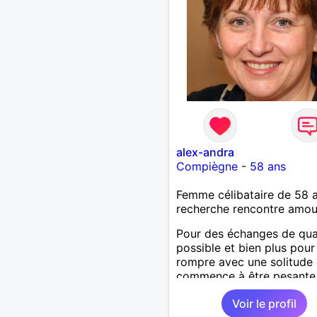
alex-andra
Compiègne
-
58 ans
Femme célibataire de 58 
recherche rencontre amo
Pour des échanges de qual
possible et bien plus pour
rompre avec une solitude 
commence à être pesante,
si beau à deux quand l'en
Voir le profil
fait loi.