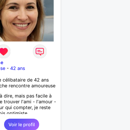
ne
use
-
42 ans
célibataire de 42 ans
che rencontre amoureuse
à dire, mais pas facile à
de trouver l'ami - l'amour -
sur qui compter, je reste
ois optimiste.
Voir le profil