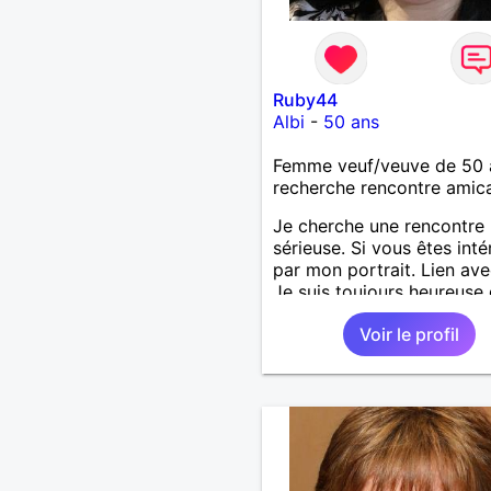
Ruby44
Albi
-
50 ans
Femme veuf/veuve de 50 
recherche rencontre amic
Je cherche une rencontre
sérieuse. Si vous êtes int
par mon portrait. Lien ave
Je suis toujours heureuse
vous accueillir.
Voir le profil