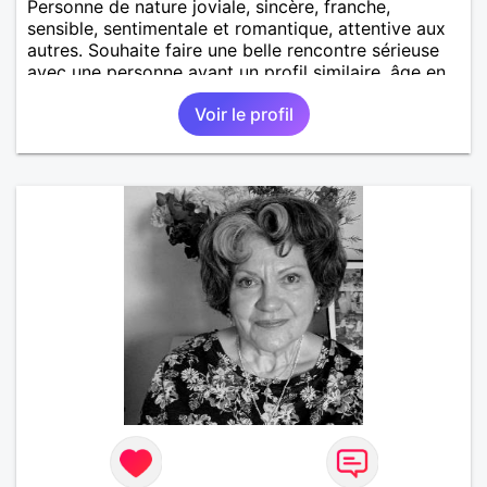
Personne de nature joviale, sincère, franche,
sensible, sentimentale et romantique, attentive aux
autres. Souhaite faire une belle rencontre sérieuse
avec une personne ayant un profil similaire, âge en
rapport et proche si possible Je déteste le
Voir le profil
mensonge et l hypocrisie ainsi que les conflits. J
aime les balades, les villages aux vieilles pierres,
restaurants, musique, mer, montagne, cuisiner et
patisser, cinéma, soirée entre amis. J apprécie l
humour et le dialogue qui est la base d une bonne
relation.