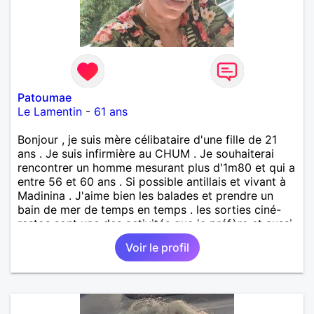
Patoumae
Le Lamentin
-
61 ans
Bonjour , je suis mère célibataire d'une fille de 21
ans . Je suis infirmière au CHUM . Je souhaiterai
rencontrer un homme mesurant plus d'1m80 et qui a
entre 56 et 60 ans . Si possible antillais et vivant à
Madinina . J'aime bien les balades et prendre un
bain de mer de temps en temps . les sorties ciné-
restos sont une des activités que je préfère et aussi
les petits voyages .
Voir le profil