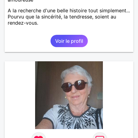
A la recherche d'une belle histoire tout simplement...
Pourvu que la sincérité, la tendresse, soient au
rendez-vous.
Voir le profil