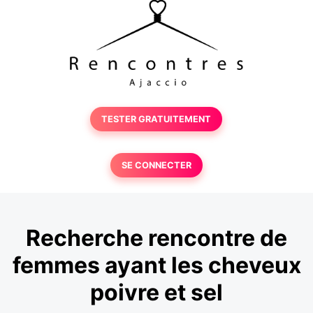
TESTER GRATUITEMENT
SE CONNECTER
Recherche rencontre de
femmes ayant les cheveux
poivre et sel