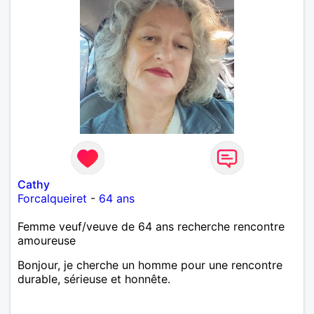
Cathy
Forcalqueiret
-
64 ans
Femme veuf/veuve de 64 ans recherche rencontre
amoureuse
Bonjour, je cherche un homme pour une rencontre
durable, sérieuse et honnête.