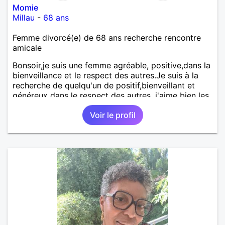
Momie
Millau
-
68 ans
Femme divorcé(e) de 68 ans recherche rencontre
amicale
Bonsoir,je suis une femme agréable, positive,dans la
bienveillance et le respect des autres.Je suis à la
recherche de quelqu'un de positif,bienveillant et
généreux dans le respect des autres, j'aime bien les
personnes cultivés sans qu'ils soient
Voir le profil
condescendants ni hautains. Âge jusqu'à 70 ans pas
plus .