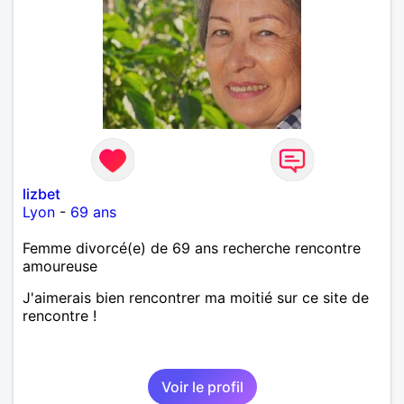
lizbet
Lyon
-
69 ans
Femme divorcé(e) de 69 ans recherche rencontre
amoureuse
J'aimerais bien rencontrer ma moitié sur ce site de
rencontre !
Voir le profil