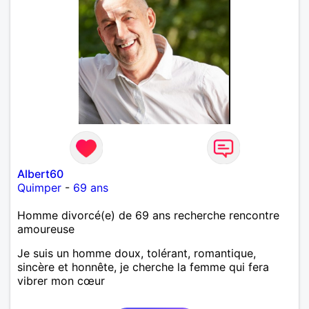
Albert60
Quimper
-
69 ans
Homme divorcé(e) de 69 ans recherche rencontre
amoureuse
Je suis un homme doux, tolérant, romantique,
sincère et honnête, je cherche la femme qui fera
vibrer mon cœur