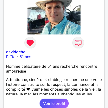
davidoche
Païta
-
51 ans
Homme célibataire de 51 ans recherche rencontre
amoureuse
Attentionné, sincère et stable, je recherche une vraie
histoire construite sur le respect, la confiance et la
complicité ❤️ J’aime les choses simples de la vie : la
nature, la mer, les moments authentiques et les
personnes au grand cœur 🌊🌿 Très câlin et
Voir le profil
affectueux, j’adore les petits moments de tendresse