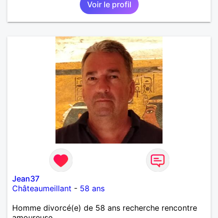
Voir le profil
randonnée pour se défouler, se relaxer, se détendre
et finalement prendre du bon temps. C'est difficile
de tout dire en quelques lignes. En revanche, vous
pouvez me contacter pour avoir plus
d'informations. A bientôt
Jean37
Châteaumeillant
-
58 ans
Homme divorcé(e) de 58 ans recherche rencontre
amoureuse