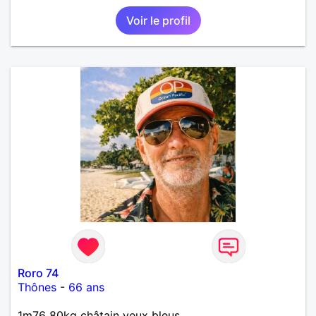
Voir le profil
Roro 74
Thônes
-
66 ans
1m76 80kg châtain yeux bleus