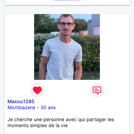
et les calinous réguliers 😊❤️ La solitude finit parfois
par peser, alors si tu es en Nouvelle-Calédonie et
que tu crois encore à un amour vrai, prenons le
temps de discuter… et laissons l’avenir nous guider
🌹
Maxou1295
Montbazens
-
30 ans
Je cherche une personne avec qui partager les
moments simples de la vie